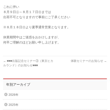
これに伴い
８月９日㊏～８月１７日㊐までは
出荷不可となりますので事前にご了承ください
※８月１８日㊊より夏季通常営業となります。
休業期間中はご迷惑をおかけしますが、
何卒ご理解のほどお願い申し上げます。
←
■■■出版記念セミナー③（東京ヒカ
体験セミナーのお知らせ
→
ルランド）のお知らせ■■■
年別アーカイブ
2026年
2025年